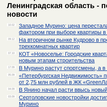
Ленинградская область - 
новости
Западное Мурино: цена переста
10.02
фактором при выборе квартиры в
На вторичном рынке Кудрово в пр
09.12
трехкомнатных квартир
КОТ «Новоселье: Городские кварт
07.10
новым этапам строительства
В Мурино растут спортсмены, а в
17.09
«Петербургская Недвижимость» п
05.09
от 2,75 млн рублей в ЖК «GreenЛ
В Янино начал расти ввысь новый
04.09
Сертоловские новостройки дости
03.09
Мурино