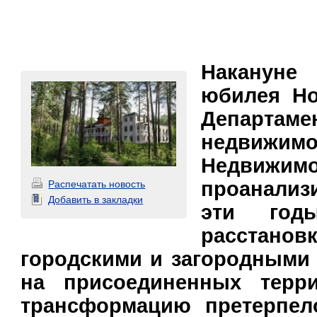
Накануне
юбилея Н
Департаме
недвижи
Недвижимо
проанализи
Распечатать новость
Добавить в закладки
эти год
расстано
городскими и загородными
на присоединенных терри
трансформацию претерпел