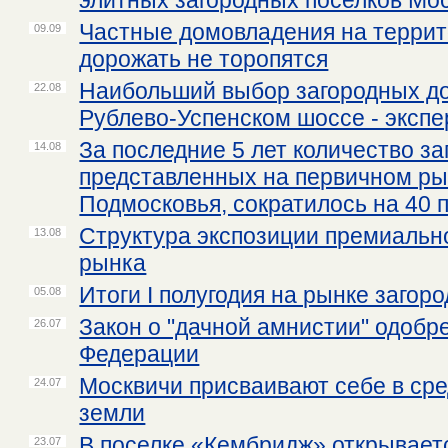
элитных загородных поселков Мо
Частные домовладения на терри
09.09
дорожать не торопятся
Наибольший выбор загородных до
22.08
Рублево-Успенском шоссе - эксп
За последние 5 лет количество за
14.08
представленных на первичном ры
Подмосковья, сократилось на 40 
Структура экспозиции премиально
13.08
рынка
Итоги I полугодия на рынке заго
05.08
Закон о "дачной амнистии" одобр
26.07
Федерации
Москвичи присваивают себе в сре
24.07
земли
В поселке «Кембридж» открывает
23.07