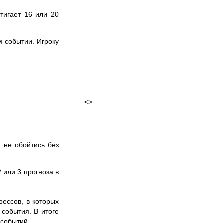
тигает 16 или 20
м событии. Игроку
<>
я не обойтись без
 или 3 прогноза в
рессов, в которых
 события. В итоге
 событий.