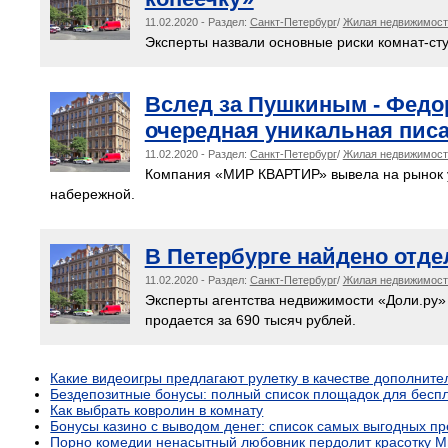
11.02.2020 - Раздел:
Санкт-Петербург
/
Жилая недвижимост
Эксперты назвали основные риски комнат-сту
Вслед за Пушкиным - Федо
очередная уникальная пис
11.02.2020 - Раздел:
Санкт-Петербург
/
Жилая недвижимост
Компания «МИР КВАРТИР» вывела на рынок у
набережной.
В Петербурге найдено отд
11.02.2020 - Раздел:
Санкт-Петербург
/
Жилая недвижимост
Эксперты агентства недвижимости «Доли.ру
продается за 690 тысяч рублей.
Какие видеоигры предлагают рулетку в качестве дополните
Бездепозитные бонусы: полный список площадок для бесп
Как выбрать ковролин в комнату
Бонусы казино с выводом денег: список самых выгодных п
Порно комедии ненасытный любовник пердолит красотку Ми