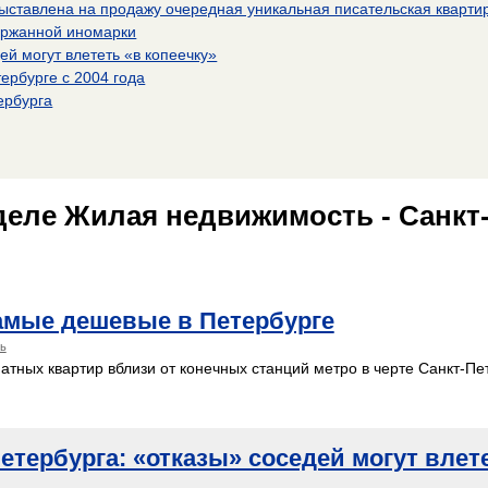
ыставлена на продажу очередная уникальная писательская кварти
ержанной иномарки
ей могут влететь «в копеечку»
ербурге с 2004 года
ербурга
еле Жилая недвижимость - Санкт
самые дешевые в Петербурге
ь
тных квартир вблизи от конечных станций метро в черте Санкт-Пе
етербурга: «отказы» соседей могут влет