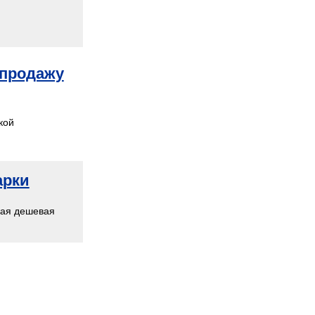
 продажу
кой
арки
мая дешевая