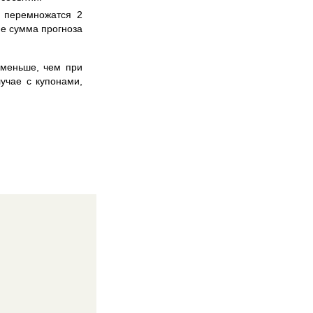
м перемножатся 2
ме сумма прогноза
 меньше, чем при
лучае с купонами,