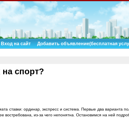
Вход на сайт
Добавить объявление(бесплатная услу
х на спорт?
та ставки: ординар, экспресс и система. Первые два варианта п
е востребована, из-за чего непонятна. Остановимся на ней подро