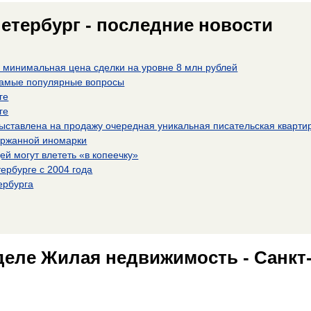
етербург - последние новости
 а минимальная цена сделки на уровне 8 млн рублей
 самые популярные вопросы
ге
ге
ыставлена на продажу очередная уникальная писательская кварти
ержанной иномарки
ей могут влететь «в копеечку»
ербурге с 2004 года
ербурга
еле Жилая недвижимость - Санкт