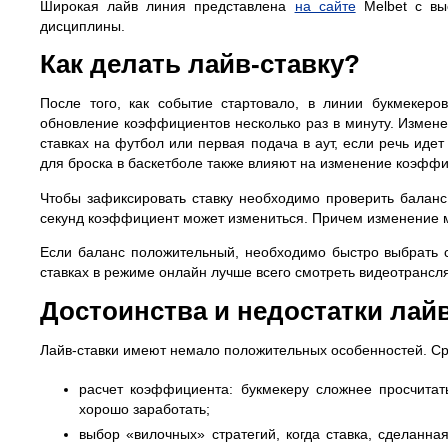
Широкая лайв линия представлена
на сайте
Melbet c вы
дисциплины.
Как делать лайв-ставку?
После того, как событие стартовало, в линии букмекеров
обновление коэффициентов несколько раз в минуту. Изме
ставках на футбол или первая подача в аут, если речь иде
для броска в баскетболе также влияют на изменение коэфф
Чтобы зафиксировать ставку необходимо проверить баланс с
секунд коэффициент может измениться. Причем изменение м
Если баланс положительный, необходимо быстро выбрать 
ставках в режиме онлайн лучше всего смотреть видеотрансл
Достоинства и недостатки лай
Лайв-ставки имеют немало положительных особенностей. С
расчет коэффициента: букмекеру сложнее просчитат
хорошо заработать;
выбор «вилочных» стратегий, когда ставка, сделанн