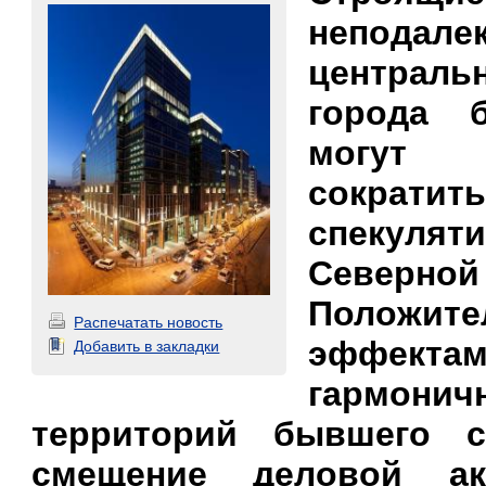
непод
централ
города б
могут
сократи
спекулят
Северно
Положит
Распечатать новость
эффектам
Добавить в закладки
гармонич
территорий бывшего с
смещение деловой ак