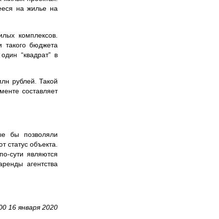
ееся на жилье на
илых комплексов.
и такого бюджета
один “квадрат” в
лн рублей. Такой
менте составляет
ые бы позволяли
т статус объекта.
по-сути являются
аренды агентства
00 16 января 2020