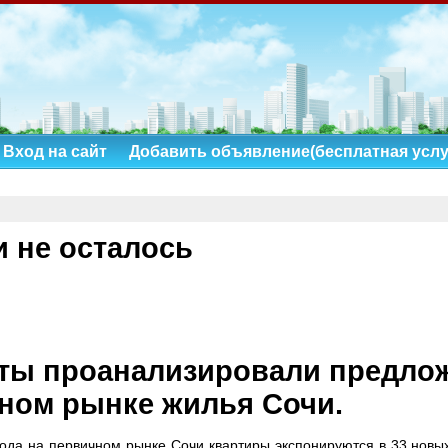
Вход на сайт
Добавить объявление(бесплатная услу
и не осталось
ты проанализировали предло
ном рынке жилья Сочи.
года на первичном рынке Сочи квартиры экспонируются в 33 новы