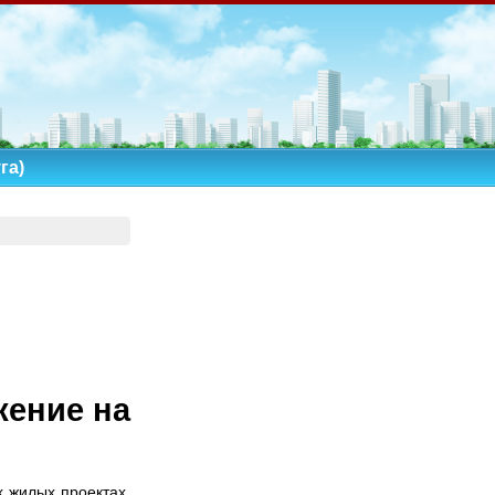
га)
жение на
х жилых проектах.