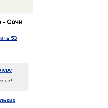
 - Сочи
ить 53
лере
пателей
ольких