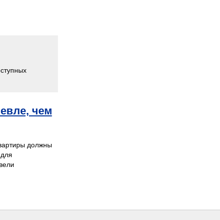
оступных
евле, чем
квартиры должны
 для
овели