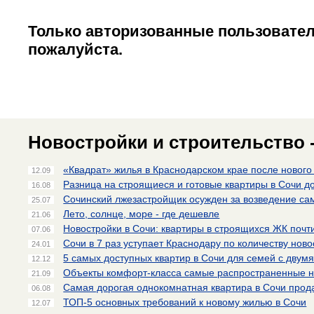
Только авторизованные пользовател
пожалуйста.
Новостройки и строительство 
«Квадрат» жилья в Краснодарском крае после нового 
12.09
Разница на строящиеся и готовые квартиры в Сочи д
16.08
Сочинский лжезастройщик осужден за возведение са
25.07
Лето, солнце, море - где дешевле
21.06
Новостройки в Сочи: квартиры в строящихся ЖК почти
07.06
Сочи в 7 раз уступает Краснодару по количеству ново
24.01
5 самых доступных квартир в Сочи для семей с двум
12.12
Объекты комфорт-класса самые распространенные н
21.09
Самая дорогая однокомнатная квартира в Сочи прод
06.08
ТОП-5 основных требований к новому жилью в Сочи
12.07